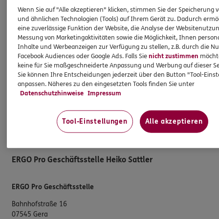
E-Mail schreiben
Wenn Sie auf "Alle akzeptieren" klicken, stimmen Sie der Speicherung 
Schaden melden
und ähnlichen Technologien (Tools) auf Ihrem Gerät zu. Dadurch ermö
eine zuverlässige Funktion der Website, die Analyse der Websitenutzun
Erstkontaktinformationen
Messung von Marketingaktivitäten sowie die Möglichkeit, Ihnen persona
Inhalte und Werbeanzeigen zur Verfügung zu stellen, z.B. durch die N
EU-Offenlegungsvereinbarung
Facebook Audiences oder Google Ads. Falls Sie
nicht zustimmen
möchten
Datenverarbeitung
keine für Sie maßgeschneiderte Anpassung und Werbung auf dieser Se
Sie können Ihre Entscheidungen jederzeit über den Button "Tool-Eins
anpassen. Näheres zu den eingesetzten Tools finden Sie unter
Das könnte Sie auch interessieren
Datenschutzhinweise
Impressum
Unsere Agentur
Tool-Einstellungen
Alle akzeptieren
Standorte
ERGO Pro Geschäftsstelle Heiko Sattler
ERGO Pro Geschäftsstelle
Bahnhofstraße 16
07545 Gera